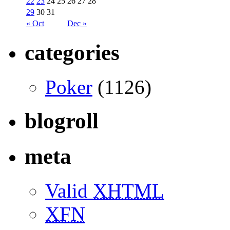
22
23
24
25
26
27
28
29
30
31
« Oct
Dec »
categories
Poker
(1126)
blogroll
meta
Valid
XHTML
XFN