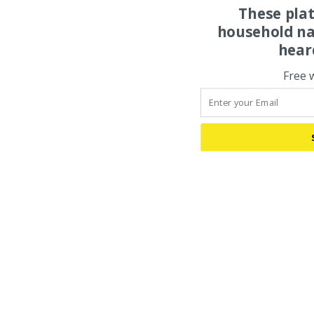
These pla
household na
hear
Free 