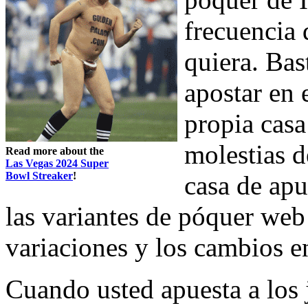
frecuencia 
quiera. Bas
apostar en 
propia casa
molestias d
Read more about the
Las Vegas 2024 Super
Bowl Streaker
!
casa de apu
las variantes de póquer web 
variaciones y los cambios 
Cuando usted apuesta a los 