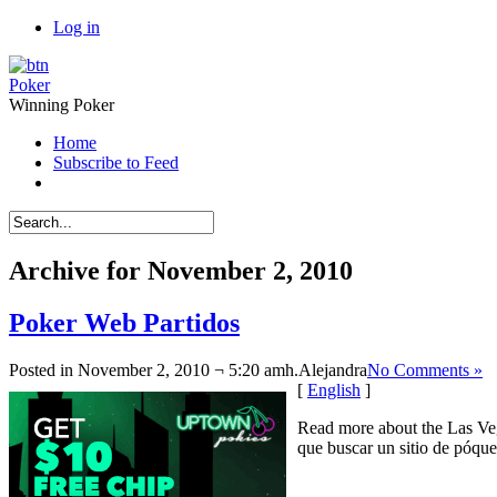
Log in
Poker
Winning Poker
Home
Subscribe to Feed
Archive for November 2, 2010
Poker Web Partidos
Posted in November 2, 2010 ¬ 5:20 amh.
Alejandra
No Comments »
[
English
]
Read more about the Las Veg
que buscar un sitio de póquer