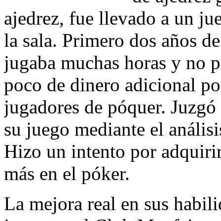
ajedrez, fue llevado a un j
la sala. Primero dos años d
jugaba muchas horas y no p
poco de dinero adicional po
jugadores de póquer. Juzgó
su juego mediante el análisi
Hizo un intento por adquiri
más en el póker.
La mejora real en sus habi