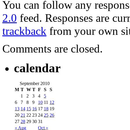
You can follow any response
2.0
feed. Responses are curr
trackback
from your own sit
Comments are closed.
calendar
September 2010
M
T
W
T
F
S
S
1
2
3
4
5
6
7
8
9
10
11
12
13
14
15
16
17
18
19
20
21
22
23
24
25
26
27
28
29
30
31
« Aug
Oct »