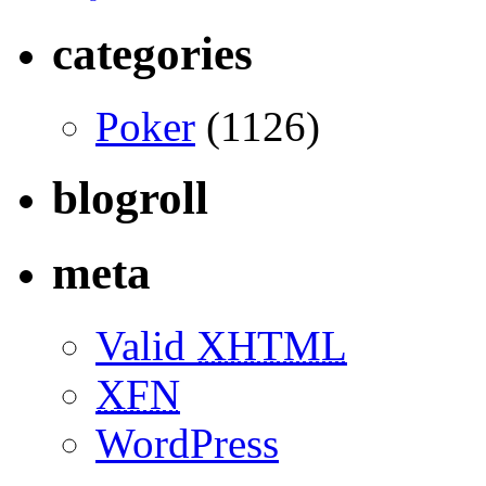
categories
Poker
(1126)
blogroll
meta
Valid
XHTML
XFN
WordPress