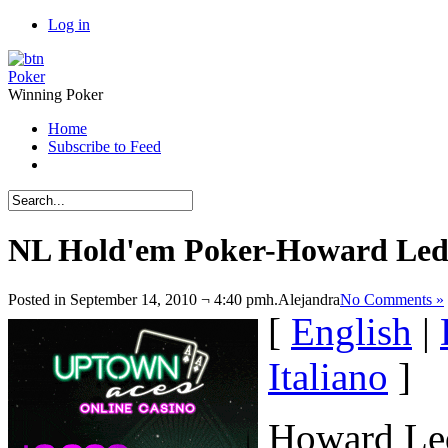
Log in
Poker
Winning Poker
Home
Subscribe to Feed
NL Hold'em Poker-Howard Led
Posted in September 14, 2010 ¬ 4:40 pmh.
Alejandra
No Comments »
[
English
|
Italiano
]
Howard Lede