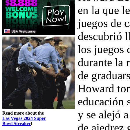
en la que l
juegos de c
descubrió l
los juegos 
durante la 
de graduars
Howard tom
educación s
y se alejó 
Read more about the
Las Vegas 2024 Super
Bowl Streaker
!
de ajedrez 