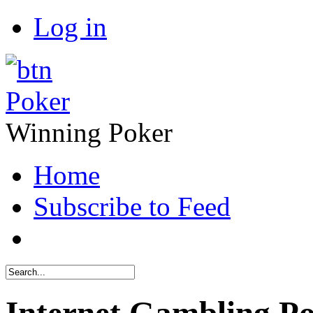
Log in
Poker
Winning Poker
Home
Subscribe to Feed