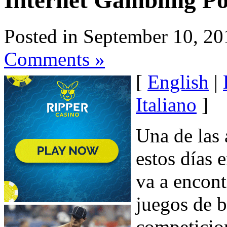
Internet Gambling P
Posted in September 10, 20
Comments »
[
English
|
Italiano
]
Una de las 
estos días 
va a encont
juegos de b
competicio