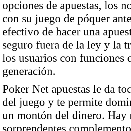
opciones de apuestas, los 
con su juego de póquer ante
efectivo de hacer una apuest
seguro fuera de la ley y la 
los usuarios con funciones 
generación.
Poker Net apuestas le da tod
del juego y te permite domi
un montón del dinero. Hay 
sorprendentes complemento