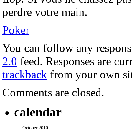
perdre votre main.
Poker
You can follow any response
2.0
feed. Responses are curr
trackback
from your own sit
Comments are closed.
calendar
October 2010