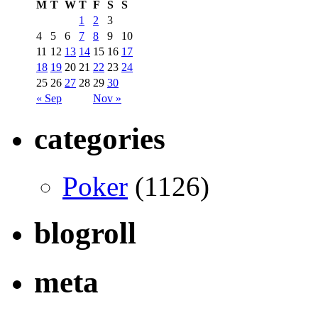
M
T
W
T
F
S
S
1
2
3
4
5
6
7
8
9
10
11
12
13
14
15
16
17
18
19
20
21
22
23
24
25
26
27
28
29
30
« Sep
Nov »
categories
Poker
(1126)
blogroll
meta