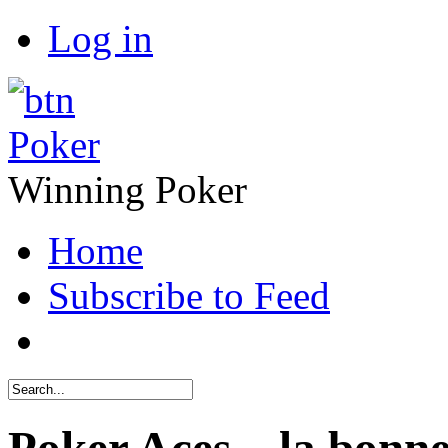
Log in
Poker
Winning Poker
Home
Subscribe to Feed