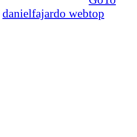
danielfajardo web