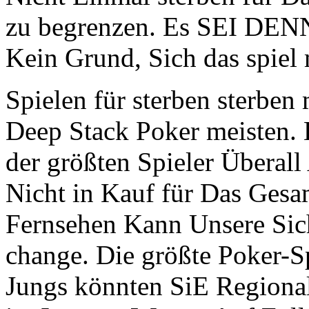
zu begrenzen. Es SEI DENN, 
Kein Grund, Sich das spiel
Spielen für sterben sterben
Deep Stack Poker meisten.
der größten Spieler Übera
Nicht in Kauf für Das Gesa
Fernsehen Kann Unsere Sich
change. Die größte Poker-
Jungs könnten SiE Regiona