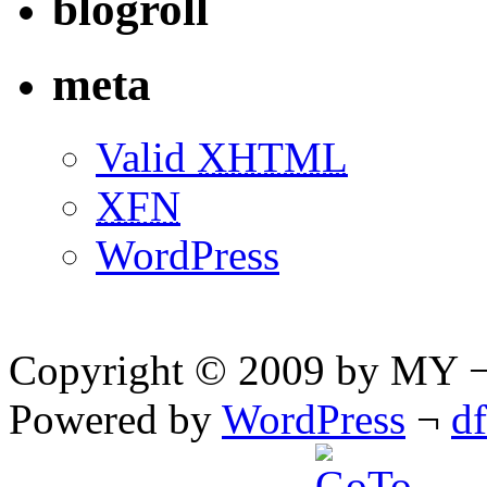
blogroll
meta
Valid
XHTML
XFN
WordPress
Copyright © 2009 by MY ¬ A
Powered by
WordPress
¬
d