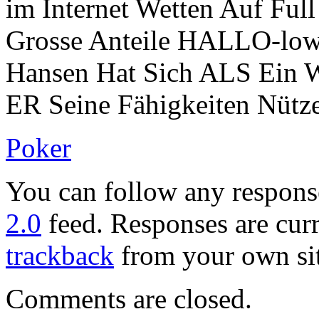
im Internet Wetten Auf Full 
Grosse Anteile HALLO-low
Hansen Hat Sich ALS Ein W
ER Seine Fähigkeiten Nütz
Poker
You can follow any response
2.0
feed. Responses are curr
trackback
from your own sit
Comments are closed.