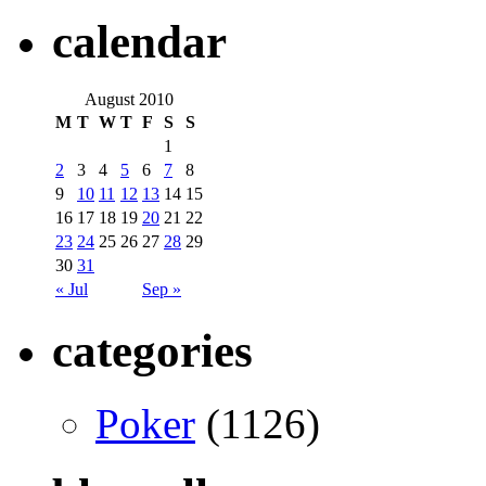
calendar
August 2010
M
T
W
T
F
S
S
1
2
3
4
5
6
7
8
9
10
11
12
13
14
15
16
17
18
19
20
21
22
23
24
25
26
27
28
29
30
31
« Jul
Sep »
categories
Poker
(1126)