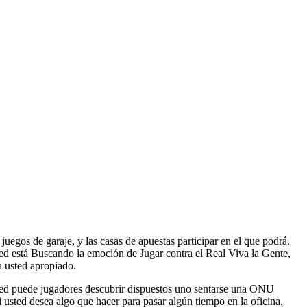
juegos de garaje, y las casas de apuestas participar en el que podrá.
ed está Buscando la emoción de Jugar contra el Real Viva la Gente,
 usted apropiado.
sted puede jugadores descubrir dispuestos uno sentarse una ONU
i usted desea algo que hacer para pasar algún tiempo en la oficina,