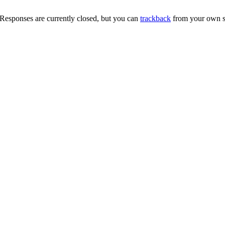
Responses are currently closed, but you can
trackback
from your own si