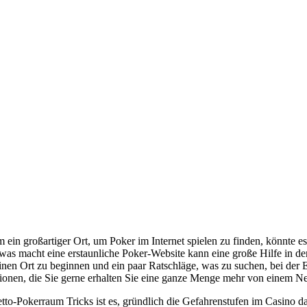
ein großartiger Ort, um Poker im Internet spielen zu finden, könnte es
 was macht eine erstaunliche Poker-Website kann eine große Hilfe in 
inen Ort zu beginnen und ein paar Ratschläge, was zu suchen, bei der 
ionen, die Sie gerne erhalten Sie eine ganze Menge mehr von einem Ne
tto-Pokerraum Tricks ist es, gründlich die Gefahrenstufen im Casino da