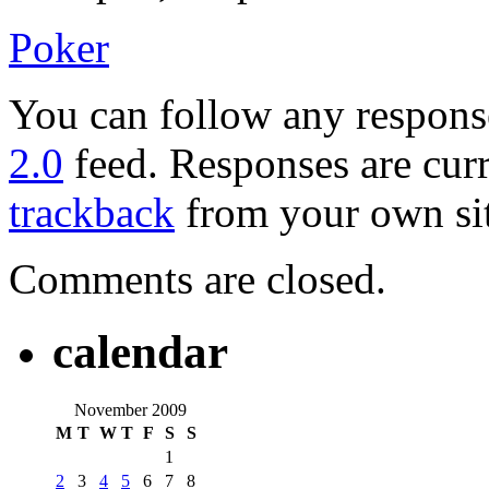
Poker
You can follow any response
2.0
feed. Responses are curr
trackback
from your own sit
Comments are closed.
calendar
November 2009
M
T
W
T
F
S
S
1
2
3
4
5
6
7
8