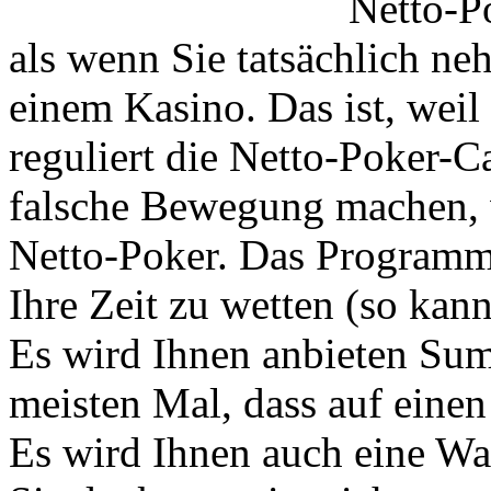
Netto-Po
als wenn Sie tatsächlich ne
einem Kasino. Das ist, wei
reguliert die Netto-Poker-Ca
falsche Bewegung machen, 
Netto-Poker. Das Programm 
Ihre Zeit zu wetten (so kann
Es wird Ihnen anbieten Su
meisten Mal, dass auf einen
Es wird Ihnen auch eine Wa