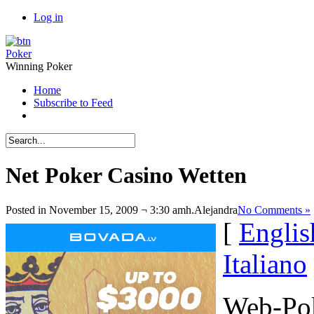
Log in
Poker
Winning Poker
Home
Subscribe to Feed
Net Poker Casino Wetten
Posted in November 15, 2009 ¬ 3:30 amh.
Alejandra
No Comments »
[
Englis
Italiano
Web-Pok