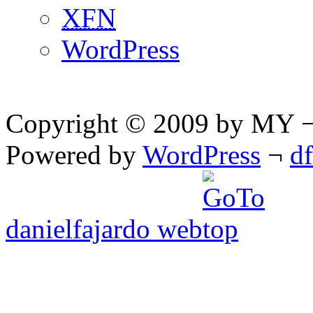
XFN
WordPress
Copyright © 2009 by MY ¬ A
Powered by
WordPress
¬
d
danielfajardo web